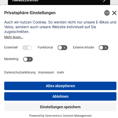
HÄUFIG GESTELLTE FRAGEN
VELO REGISTRIEREN
IMPRESSUM
BROADWAY 25 km/h
Total: 4’699.–