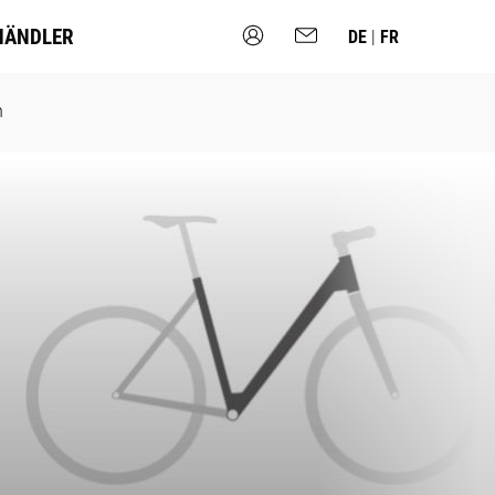
HÄNDLER
DE
|
FR
n