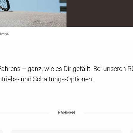
T:
NWIND
-Fahrens – ganz, wie es Dir gefällt. Bei unsere
ntriebs- und Schaltungs-Optionen.
RAHMEN