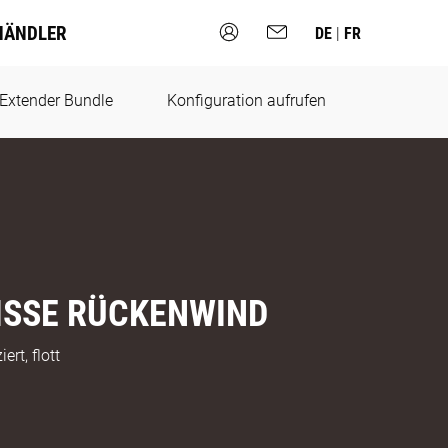
HÄNDLER
DE
|
FR
Extender Bundle
Konfiguration aufrufen
ISSE RÜCKENWIND
ert, flott