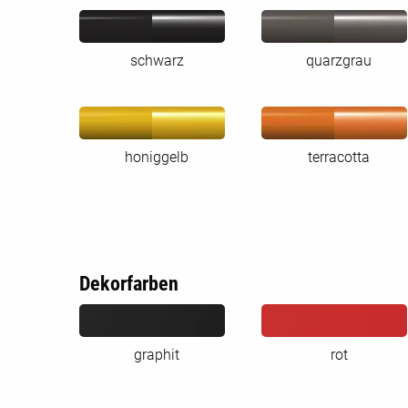
schwarz
quarzgrau
honiggelb
terracotta
Dekorfarben
graphit
rot