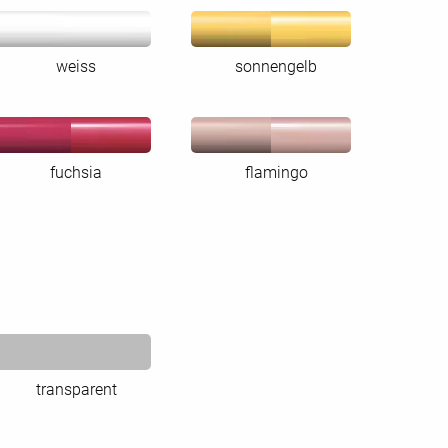
weiss
sonnengelb
fuchsia
flamingo
transparent