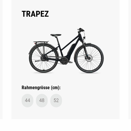
TRAPEZ
Rahmengrösse (cm):
44
48
52