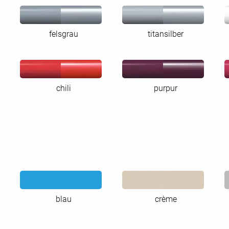
felsgrau
titansilber
chili
purpur
blau
crème