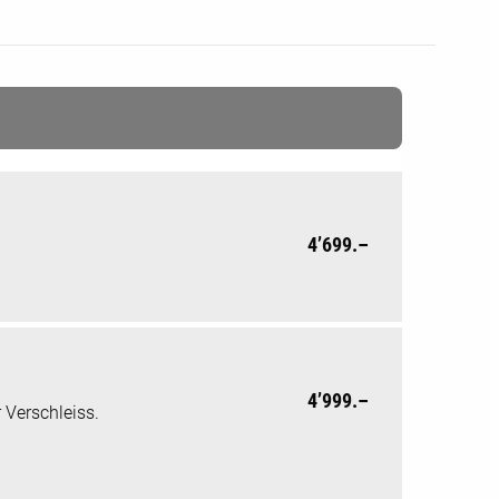
4’699.–
4’999.–
 Verschleiss.