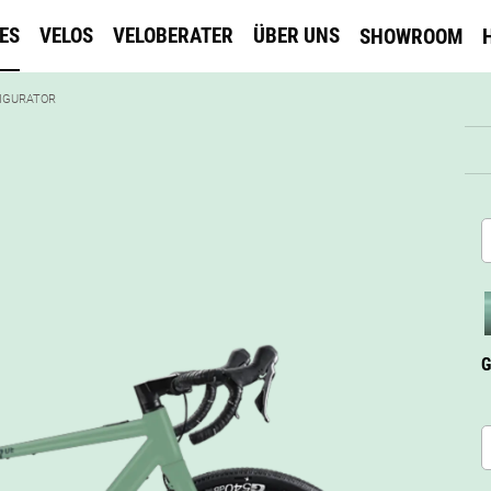
KES
VELOS
VELOBERATER
ÜBER UNS
SHOWROOM
ENT:
IGURATOR
G