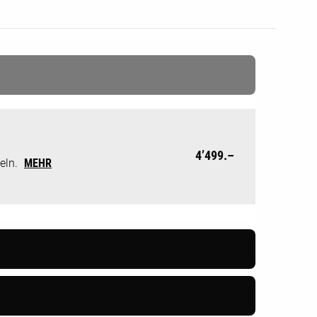
4’499.–
eln.
MEHR