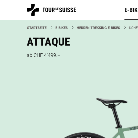
E-BI
STARTSEITE
E-BIKES
HERREN TREKKING E-BIKES
CURR
KONF
ATTAQUE
ab CHF 4’499.–