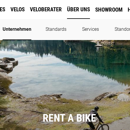
KES
VELOS
VELOBERATER
ÜBER UNS
SHOWROOM
Unternehmen
Standards
Services
Standor
RENT A BIKE