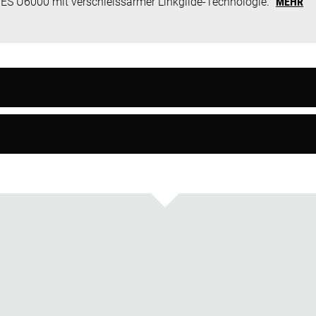
ES U6000 mit verschleissarmer Linkglide-Technologie.
MEHR