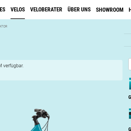
KES
VELOS
VELOBERATER
ÜBER UNS
SHOWROOM
ATOR
 verfügbar.
G
G