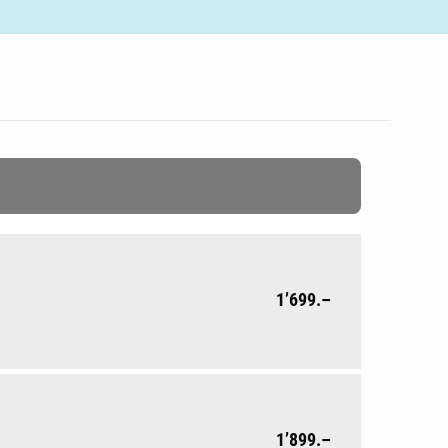
1’699.–
1’899.–